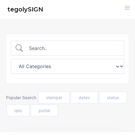
Skip
tegolySIGN
to
content
Popular Search
stempel
datev
status
qes
portal