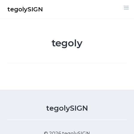
Skip
tegolySIGN
to
content
tegoly
tegolySIGN
© 2026 tegolySIGN