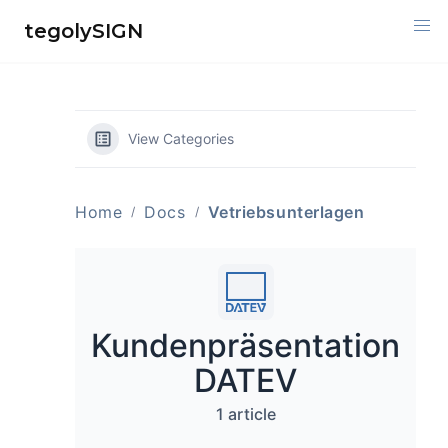
Skip
tegolySIGN
to
content
View Categories
Home
Docs
Vetriebsunterlagen
Kundenpräsentation
DATEV
1 article