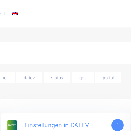
ort
mpel
datev
status
qes
portal
Einstellungen in DATEV
1