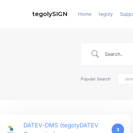
Skip
to
tegolySIGN
Home
tegoly
Supp
content
Popular Search
ste
DATEV-DMS (tegolyDATEV
3